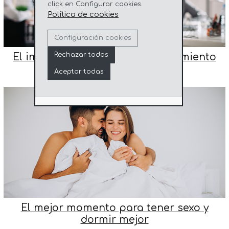
click en Configurar cookies.
Política de cookies
Configuración cookies
Rechazar todas
El impacto del sueño en el rendimiento
académico y laboral
Aceptar todas
El mejor momento para tener sexo y
dormir mejor