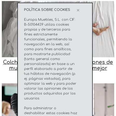
×
POLÍTICA SOBRE COOKIES
Europa Muebles, S.L. con CIF:
B-50104439 utiliza cookies
propias y de terceros para
fines estrictamente
funcionales, permitiendo la
navegación en la web, así
como para fines analíticos,
para mostrarte publicidad
(tanto general como
Colchones viscoelásticos vs. colchones de
personalizada) en base a un
muelles ensacados: ¿Cuál es la mejor
perfil elaborado a partir de
opción para ti?
tus hábitos de navegación (p.
ej. páginas visitadas), para
optimizar la web y para poder
valorar las opiniones de los
productos adquiridos por los
usuarios.
Para administrar o
deshabilitar estas cookies haz