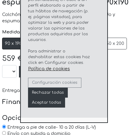
espuma domotex® HYBRID 90x190
perfil elaborado a partir de
tus hábitos de navegación (p.
Colchón de estructura mixta de muelle ensacado y
ej. páginas visitadas), para
espuma HR. Disponible en varias medidas.
optimizar la web y para poder
valorar las opiniones de los
Medidas:
productos adquiridos por los
usuarios.
90 x 190
105 x 190
135 x 190
150 x 190
150 x 200
Para administrar o
559 €
deshabilitar estas cookies haz
click en Configurar cookies.
Política de cookies
Añadir al carro
Configuración cookies
Entrega 10-30 días hábiles.
Rechazar todas
Financia tus compras:
Aceptar todas
Opciones de entrega:
Entrega a pie de calle- 10 a 20 días (L-V)
Envío con subida a domicilio