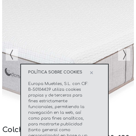
×
POLÍTICA SOBRE COOKIES
Europa Muebles, S.L. con CIF:
B-50104439 utiliza cookies
propias y de terceros para
fines estrictamente
funcionales, permitiendo la
navegación en la web, así
como para fines analíticos,
para mostrarte publicidad
Colchón muelle ensacado y
(tanto general como
personalizada) en base a un